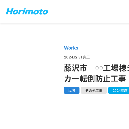
Works
2024.12.31 完工
藤沢市 ￮￮工場
カー転倒防止工事
民間
その他工事
2024年度