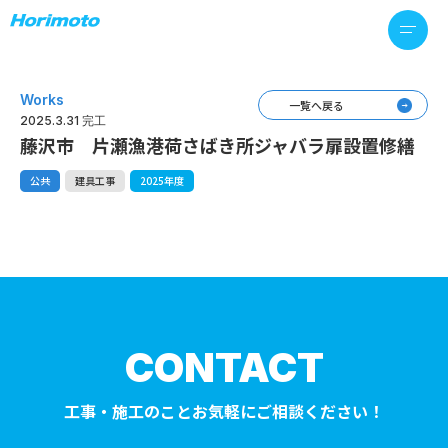
Works
一覧へ戻る
2025.3.31 完工
藤沢市 片瀬漁港荷さばき所ジャバラ扉設置修繕
公共
建具工事
2025年度
CONTACT
工事・施工のことお気軽にご相談ください！