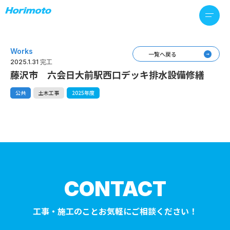
Works
一覧へ戻る
2025.1.31 完工
藤沢市 六会日大前駅西口デッキ排水設備修繕
公共
土木工事
2025年度
CONTACT
工事・施工のことお気軽にご相談ください！