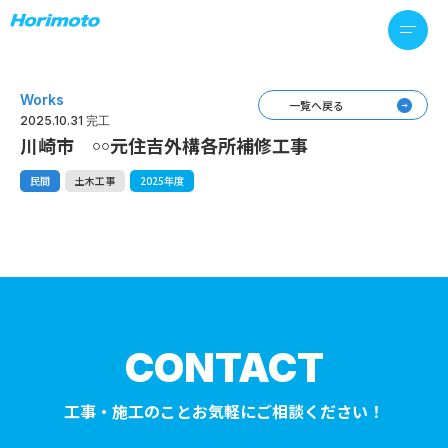
Works
一覧へ戻る
2025.10.31 完工
川崎市 ￮￮元住吉外構各所補修工事
民間
土木工事
2025年度
CONTACT
工事・施工のことお気軽にご相談ください！