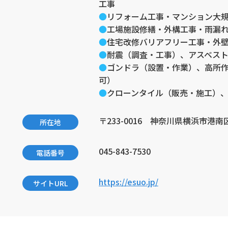
工事
リフォーム工事・マンション大
工場施設修繕・外構工事・雨漏
住宅改修バリアフリー工事・外
耐震（調査・工事）、アスベス
ゴンドラ（設置・作業）、高所作
可）
クローンタイル（販売・施工）
〒233-0016 神奈川県横浜市港南
所在地
045-843-7530
電話番号
https://esuo.jp/
サイトURL